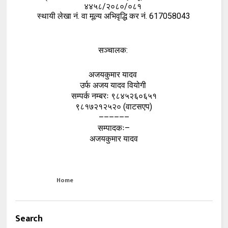
४४५८/२०८०/०८१
स्थायी लेखा नं. वा मूल्य अभिवृद्धि कर नं. 617058043
सञ्चालक:
अजयकुमार यादव
उर्फ अजय यादव वियोगी
सम्पर्क नम्बरः ९८४५२६०६५१
९८१७२१२५२० (वाटसएप)
––––––
सम्पादकः–
अजयकुमार यादव
Home
Search