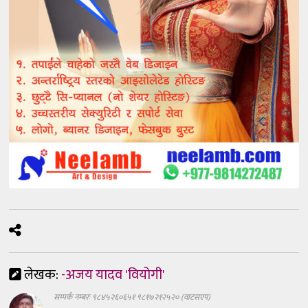
लेखक:
-अजय यादव 'वियोगी'
सम्पर्क नम्बरः ९८४५२६०६५१ ९८१७२१२५२० (वाटसएप)