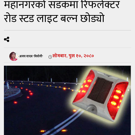
महानगरको सडकमा रिफलेक्टर
रोड स्टड लाइट बल्न छोड्यो
सोमबार, पुस १०, २०८०
-अजय यादव 'वियोगी'