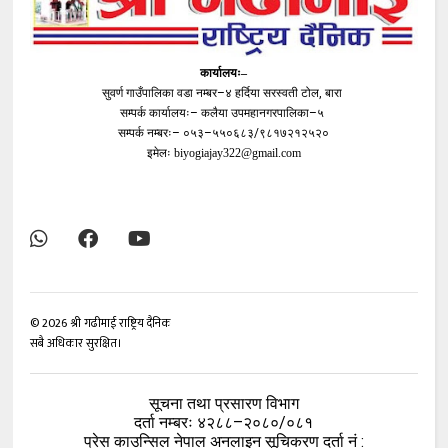
कार्यालयः–
सुवर्ण गाउँपालिका वडा नम्बर–४ हर्दिया सरस्वती टोल, बारा
सम्पर्क कार्यालयः– कलैया उपमहानगरपालिका–५
सम्पर्क नम्बरः– ०५३–५५०६८३/९८१७२१२५२०
इमेलः
biyogiajay322@gmail.com
©
2026
श्री गढीमाई राष्ट्रिय दैनिक
सबै अधिकार सुरक्षित।
सूचना तथा प्रसारण विभाग
दर्ता नम्बरः ४२८८–२०८०/०८१
प्रेस काउन्सिल नेपाल अनलाइन सूचिकरण दर्ता नं :