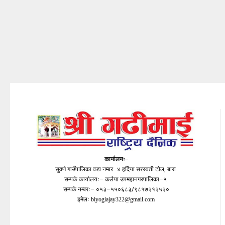
कार्यालयः–
सुवर्ण गाउँपालिका वडा नम्बर–४ हर्दिया सरस्वती टोल, बारा
सम्पर्क कार्यालयः– कलैया उपमहानगरपालिका–५
सम्पर्क नम्बरः– ०५३–५५०६८३/९८१७२१२५२०
इमेलः
biyogiajay322@gmail.com