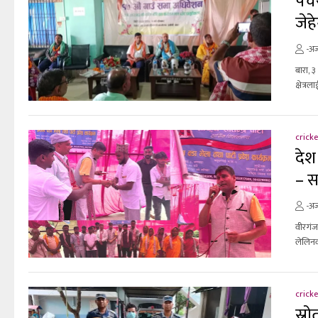
पचर
जेहे
-अज
बारा, 
क्षेत्र
cricke
देश
– स
-अज
वीरगंज,
लेलिनव
cricke
स्र