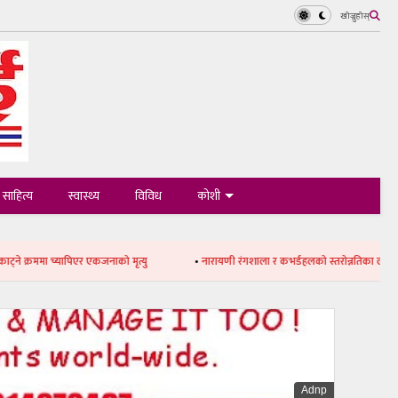
खोज्नुहोस्
साहित्य
स्वास्थ्य
विविध
कोशी
यापिएर एकजनाको मृत्यु
•
नारायणी रंगशाला र कभर्डहलको स्तरोन्नतिका लागि साढे १५ करोड
Adnp