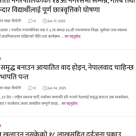
ौता नगरपालिकाको १४औं नगरसभा सम्पन्न, गरिब तथा
न्दार विद्यार्थीलाई पूर्ण छात्रवृत्तिको घोषणा
य यादव 'वियोगी'
0
Jun 17, 2025
३ असार । पचरौता नगरपालिका वडा नं. ६ मा सम्पन्न १४औं नगरसभामा शिक्षा, पूर्वाधार तथा स्वास्थ्य
लाई प्राथमिकतामा राखिएको नीति तथा कार्यक्रम ...
थप पढ्नुहोस्
t
 समृद्ध बनाउन आयातित वाद होइन, नेपालवाद चाहिन्छ
भापति पन्त
य यादव 'वियोगी'
0
Jun 14, 2025
 ३१ जेठ । राष्ट्रिय स्वतन्त्र पार्टी, पर्साका सभापति हरि पन्तले देशलाई समृद्ध बनाउन अब मार्क्सवाद,
ाद र माओवाद जस्ता आयातित सम्पूर्ण वादह...
थप पढ्नुहोस्
t
ोत खुलाउन नसकेको १८ लाखसहित दुईजना पक्राउ