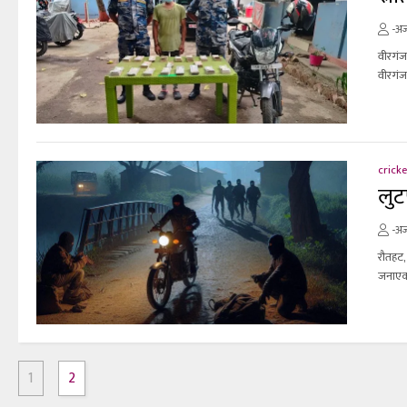
-अज
वीरगंज
वीरगंज
cricke
लुटप
-अज
रौतहट,
जनाएको
1
2