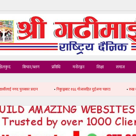
खेलकुद
बिचार/ब्लग
प्रविधि
मनोरञ्जन
शिक्षा
समाज
रस्कार प्रदान
•
निकुञ्जबाट १६६ गाँजासहित दुईजना पक्राउ
•
रुख काट्ने क्रममा च्