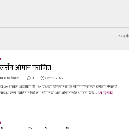
7
/ 8 पोष
t
ालसँग ओमान पराजित
य यादव 'वियोगी'
0
Oct 16, 2025
डौँ, ३० असोज: आइसीसी टी–२० विश्वकप एसिया तथा इष्ट एसिया पेसिफिक छनोटमा नेपालले
ाई ३८ रनले पराजित गरेको छ । ओमानको अल अमिरतस्थित ओमान क्रिके...
थप पढ्नुहोस्
t