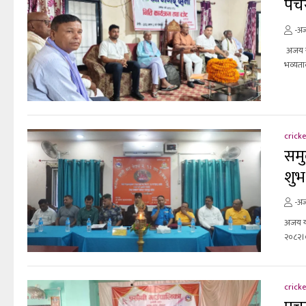
पचर
-अज
अजय य
भव्यता
cricke
समु
शुभ
-अज
अजय या
२०८२।०
cricke