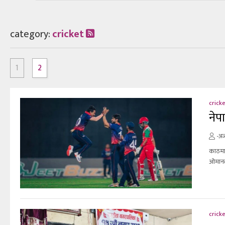
category:
cricket
1
2
cricke
नेप
-अज
काठमा
ओमानल
cricke