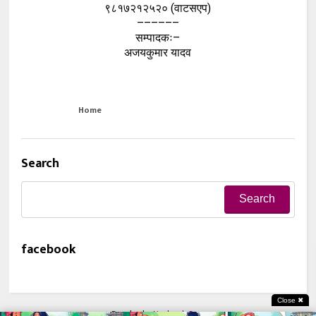
९८१७२१२५२० (वाटसएप)
––––––
सम्पादकः–
अजयकुमार यादव
Home
Search
facebook
Close ✖
Develop by
Neelamb.Com