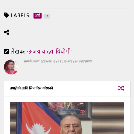
LABELS:
अर्थ
17
लेखक:
-अजय यादव 'वियोगी'
सम्पर्क नम्बरः ९८४५२६०६५१ ९८१७२१२५२० (वाटसएप)
तपाईंको लागि सिफारिस गरिएको