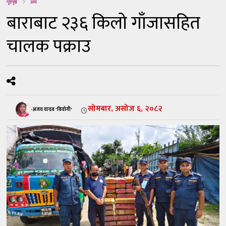
गृहपृष्ठ
अर्थ
बाराबाट २३६ किलो गाँजासहित
चालक पक्राउ
सोमबार, असोज ६, २०८२
-अजय यादव 'वियोगी'