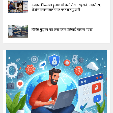
उन्नाइस जिल्लामा हुलाकको घरमै सेवा : राहदानी, लाइसेन्स,
शैक्षिक प्रमाणपत्रलगायत कागजात ढुवानी
विभिन्न मुद्दाका चार जना फरार प्रतिवादी बारामा पक्राउ