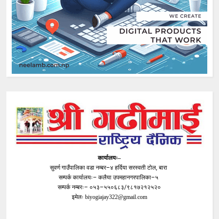
कार्यालयः–
सुवर्ण गाउँपालिका वडा नम्बर–४ हर्दिया सरस्वती टोल, बारा
सम्पर्क कार्यालयः– कलैया उपमहानगरपालिका–५
सम्पर्क नम्बरः– ०५३–५५०६८३/९८१७२१२५२०
इमेलः
biyogiajay322@gmail.com