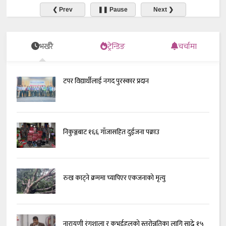
❮ Prev
❚❚ Pause
Next ❯
भर्खरै
ट्रेन्डिङ
चर्चामा
टपर विद्यार्थीलाई नगद पुरस्कार प्रदान
निकुञ्जबाट १६६ गाँजासहित दुईजना पक्राउ
रुख काट्ने क्रममा च्यापिएर एकजनाको मृत्यु
नारायणी रंगशाला र कभर्डहलको स्तरोन्नतिका लागि साढे १५