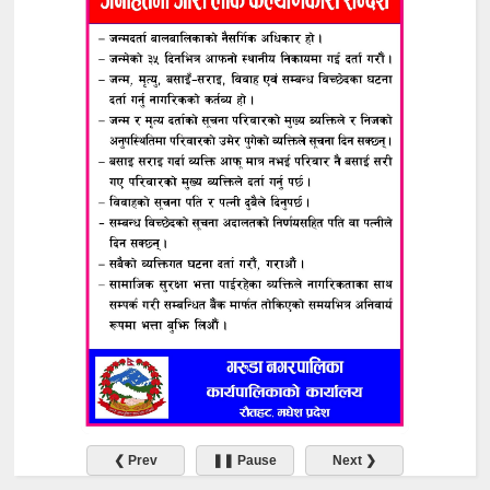
❮ Prev
❚❚ Pause
Next ❯