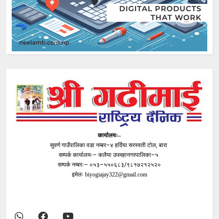
कार्यालयः–
सुवर्ण गाउँपालिका वडा नम्बर–४ हर्दिया सरस्वती टोल, बारा
सम्पर्क कार्यालयः– कलैया उपमहानगरपालिका–५
सम्पर्क नम्बरः– ०५३–५५०६८३/९८१७२१२५२०
इमेलः
biyogiajay322@gmail.com