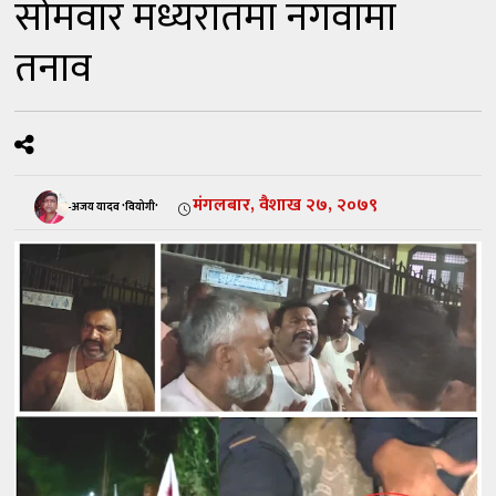
सोमवार मध्यरातमा नगवामा
तनाव
मंगलबार, वैशाख २७, २०७९
-अजय यादव 'वियोगी'