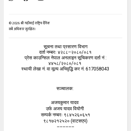
©
2026
श्री गढीमाई राष्ट्रिय दैनिक
सबै अधिकार सुरक्षित।
सूचना तथा प्रसारण विभाग
दर्ता नम्बरः ४२८८–२०८०/०८१
प्रेस काउन्सिल नेपाल अनलाइन सूचिकरण दर्ता नं :
४४५८/२०८०/०८१
स्थायी लेखा नं. वा मूल्य अभिवृद्धि कर नं. 617058043
सञ्चालक:
अजयकुमार यादव
उर्फ अजय यादव वियोगी
सम्पर्क नम्बरः ९८४५२६०६५१
९८१७२१२५२० (वाटसएप)
––––––