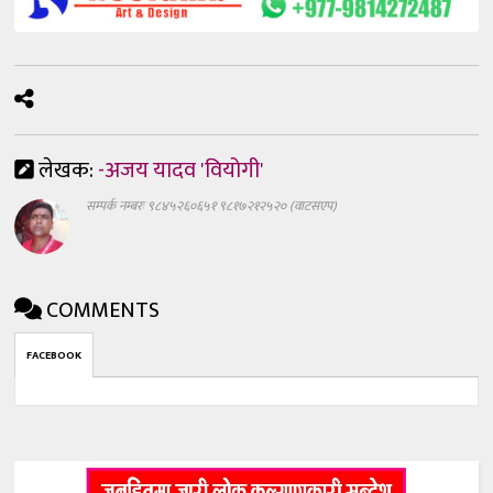
लेखक:
-अजय यादव 'वियोगी'
सम्पर्क नम्बरः ९८४५२६०६५१ ९८१७२१२५२० (वाटसएप)
COMMENTS
FACEBOOK