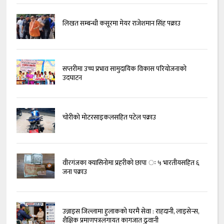
लिखत सम्बन्धी कसूरमा मेयर राजेशमान सिंह पक्राउ
सप्तरीमा उच्च प्रभाव सामुदायिक विकास परियोजनाको
उदघाटन
चोरीको मोटरसाइकलसहित पटेल पक्राउ
वीरगंजका क्यासिनोमा प्रहरीको छापा ः ५ भारतीयसहित ६
जना पक्राउ
उन्नाइस जिल्लामा हुलाकको घरमै सेवा : राहदानी, लाइसेन्स,
शैक्षिक प्रमाणपत्रलगायत कागजात ढुवानी