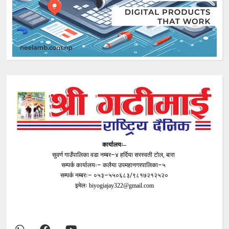
कार्यालयः–
सुवर्ण गाउँपालिका वडा नम्बर–४ हर्दिया सरस्वती टोल, बारा
सम्पर्क कार्यालयः– कलैया उपमहानगरपालिका–५
सम्पर्क नम्बरः– ०५३–५५०६८३/९८१७२१२५२०
इमेलः
biyogiajay322@gmail.com