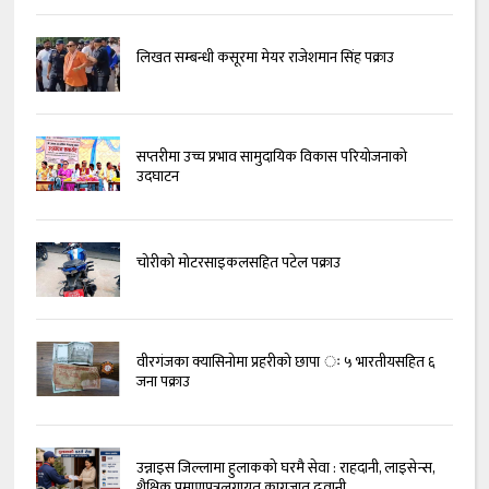
लिखत सम्बन्धी कसूरमा मेयर राजेशमान सिंह पक्राउ
सप्तरीमा उच्च प्रभाव सामुदायिक विकास परियोजनाको
उदघाटन
चोरीको मोटरसाइकलसहित पटेल पक्राउ
वीरगंजका क्यासिनोमा प्रहरीको छापा ः ५ भारतीयसहित ६
जना पक्राउ
उन्नाइस जिल्लामा हुलाकको घरमै सेवा : राहदानी, लाइसेन्स,
शैक्षिक प्रमाणपत्रलगायत कागजात ढुवानी