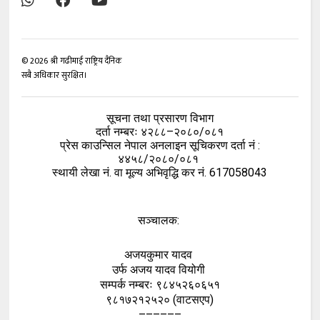
©
2026
श्री गढीमाई राष्ट्रिय दैनिक
सबै अधिकार सुरक्षित।
सूचना तथा प्रसारण विभाग
दर्ता नम्बरः ४२८८–२०८०/०८१
प्रेस काउन्सिल नेपाल अनलाइन सूचिकरण दर्ता नं :
४४५८/२०८०/०८१
स्थायी लेखा नं. वा मूल्य अभिवृद्धि कर नं. 617058043
सञ्चालक:
अजयकुमार यादव
उर्फ अजय यादव वियोगी
सम्पर्क नम्बरः ९८४५२६०६५१
९८१७२१२५२० (वाटसएप)
––––––