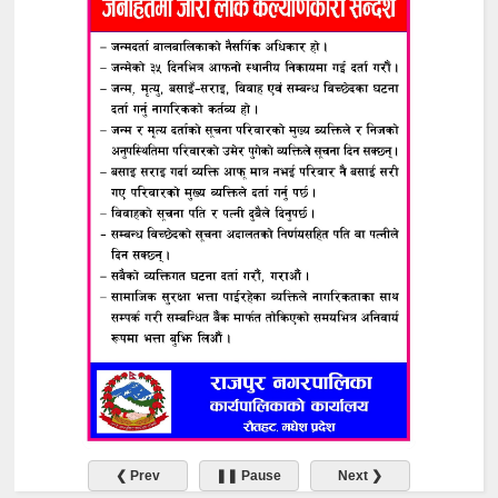
❮ Prev
❚❚ Pause
Next ❯