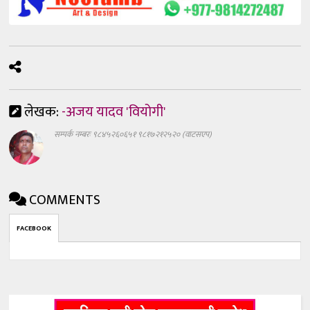
लेखक:
-अजय यादव 'वियोगी'
सम्पर्क नम्बरः ९८४५२६०६५१ ९८१७२१२५२० (वाटसएप)
COMMENTS
FACEBOOK