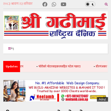
मेनु
जनाको उदघाटन
Updates
•
चोरीको मोटरसाइकलसहित पटेल पक्राउ
•
वीरगंजका क्यासिनोमा
Adnp