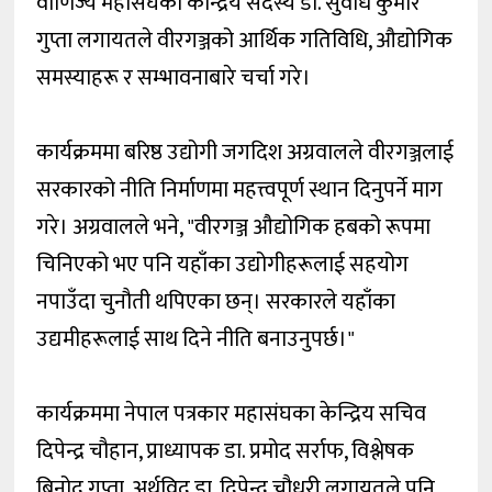
वाणिज्य महासंघका केन्द्रिय सदस्य डा. सुवोध कुमार
गुप्ता लगायतले वीरगञ्जको आर्थिक गतिविधि, औद्योगिक
समस्याहरू र सम्भावनाबारे चर्चा गरे।
कार्यक्रममा बरिष्ठ उद्योगी जगदिश अग्रवालले वीरगञ्जलाई
सरकारको नीति निर्माणमा महत्त्वपूर्ण स्थान दिनुपर्ने माग
गरे। अग्रवालले भने, "वीरगञ्ज औद्योगिक हबको रूपमा
चिनिएको भए पनि यहाँका उद्योगीहरूलाई सहयोग
नपाउँदा चुनौती थपिएका छन्। सरकारले यहाँका
उद्यमीहरूलाई साथ दिने नीति बनाउनुपर्छ।"
कार्यक्रममा नेपाल पत्रकार महासंघका केन्द्रिय सचिव
दिपेन्द्र चौहान, प्राध्यापक डा. प्रमोद सर्राफ, विश्लेषक
बिनोद गुप्ता, अर्थविद् डा. दिपेन्द्र चौधरी लगायतले पनि