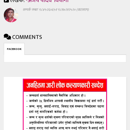
लेखक:
-अजय यादव 'वियोगी'
सम्पर्क नम्बरः ९८४५२६०६५१ ९८१७२१२५२० (वाटसएप)
COMMENTS
FACEBOOK