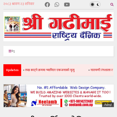
मेनु
Updates
•
रुख काट्ने क्रममा च्यापिएर एकजनाको मृत्यु
•
नारायणी रंगशाला र कभर्डहलको
Adnp