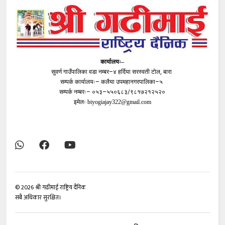
कार्यालयः–
सुवर्ण गाउँपालिका वडा नम्बर–४ हर्दिया सरस्वती टोल, बारा
सम्पर्क कार्यालयः– कलैया उपमहानगरपालिका–५
सम्पर्क नम्बरः– ०५३–५५०६८३/९८१७२१२५२०
इमेलः
biyogiajay322@gmail.com
©
2026
श्री गढीमाई राष्ट्रिय दैनिक
सबै अधिकार सुरक्षित।