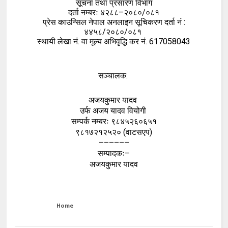
सूचना तथा प्रसारण विभाग
दर्ता नम्बरः ४२८८–२०८०/०८१
प्रेस काउन्सिल नेपाल अनलाइन सूचिकरण दर्ता नं :
४४५८/२०८०/०८१
स्थायी लेखा नं. वा मूल्य अभिवृद्धि कर नं. 617058043
सञ्चालक:
अजयकुमार यादव
उर्फ अजय यादव वियोगी
सम्पर्क नम्बरः ९८४५२६०६५१
९८१७२१२५२० (वाटसएप)
––––––
सम्पादकः–
अजयकुमार यादव
Home