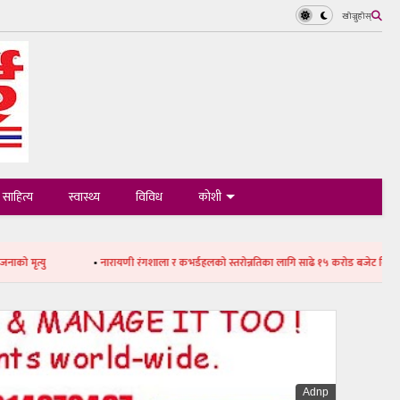
खोज्नुहोस्
साहित्य
स्वास्थ्य
विविध
कोशी
•
नारायणी रंगशाला र कभर्डहलको स्तरोन्नतिका लागि साढे १५ करोड बजेट विनियोजन
•
लिखत
Adnp