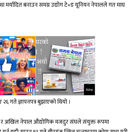
 मर्यादित बनाउन समग्र उद्योग टे«ड यूनियन नेपालले गत माघ
Adnp
 २६ गते ज्ञापनपत्र बुझाएको थियो ।
ंघ र अखिल नेपाल औद्योगिक मजदुर संघले संयुक्त रूपमा
ि गर्न यही साउन १३ गते वीरगंज स्थित घन्टाघरमा कोण सभा गरी