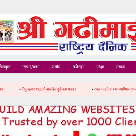
खेलकुद
बिचार/ब्लग
प्रविधि
मनोरञ्जन
शिक्षा
समाज
बाट १६६ गाँजासहित दुईजना पक्राउ
•
रुख काट्ने क्रममा च्यापिएर एकजनाको मृत्यु