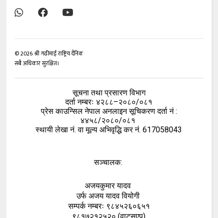
©
2026
श्री गढीमाई राष्ट्रिय दैनिक
सबै अधिकार सुरक्षित।
सूचना तथा प्रसारण विभाग
दर्ता नम्बरः ४२८८–२०८०/०८१
प्रेस काउन्सिल नेपाल अनलाइन सूचिकरण दर्ता नं :
४४५८/२०८०/०८१
स्थायी लेखा नं. वा मूल्य अभिवृद्धि कर नं. 617058043
सञ्चालक:
अजयकुमार यादव
उर्फ अजय यादव वियोगी
सम्पर्क नम्बरः ९८४५२६०६५१
९८१७२१२५२० (वाटसएप)