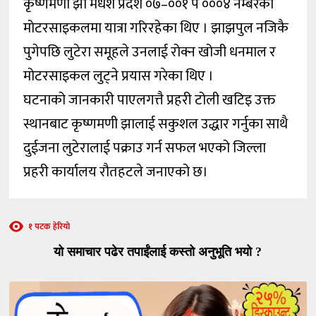
कृष्णमणी झा मधेश प्रदेश ०७–००१ प ०००४ नम्बरको
मोटरसाइकलमा यात्रा गरिरहेका थिए । झाझपुल नजिकै
पुगेपछि लुटेरा समूहले उनलाई रोक्न खोजी धनमाल र
मोटरसाइकल लुट्ने प्रयास गरेका थिए ।
घटनाको जानकारी पाएलगत्तै प्रहरी टोली खटिइ उक्त
स्थानबाट कृष्णमणी झालाई सकुशल उद्धार गर्नुका साथै
दुईजना लुटेरालाई पक्राउ गर्न सफल भएको जिल्ला
प्रहरी कार्यालय रौतहटले जनाएको छ।
१ पटक हेरियो
यो समाचार पढेर तपाईंलाई कस्तो अनुभूति भयो ?