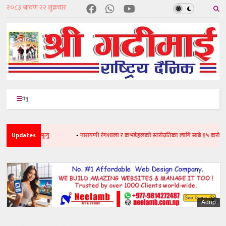
मेनु
जनाको मृत्यु
Updates
•
नारायणी रंगशाला र कभर्डहलको स्तरोन्नतिका लागि साढे १५ करोड बजेट विन
Adnp