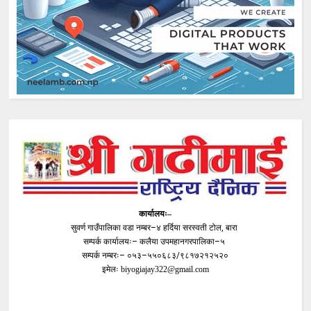
कार्यालयः–
सुवर्ण गाउँपालिका वडा नम्बर–४ हर्दिया सरस्वती टोल, बारा
सम्पर्क कार्यालयः– कलैया उपमहानगरपालिका–५
सम्पर्क नम्बरः– ०५३–५५०६८३/९८१७२१२५२०
इमेलः
biyogiajay322@gmail.com