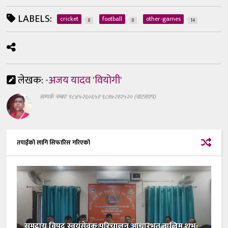
LABELS:
cricket
football
other-games
8
8
14
लेखक:
-अजय यादव 'वियोगी'
सम्पर्क नम्बरः ९८४५२६०६५१ ९८१७२१२५२० (वाटसएप)
तपाईंको लागि सिफारिस गरिएको
समुदाय विपद स्वयंसेवक परिचालन आधारभुत तालिम शुभ-