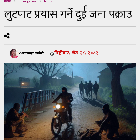
गृहपृष्ठ
other-games
football
लुटपाट प्रयास गर्ने दुर्ई जना पक्राउ
बिहीबार, जेठ २८, २०८२
-अजय यादव 'वियोगी'