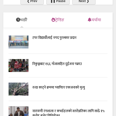
❮ Prev
❚❚ Pause
Next ❯
भर्खरै
ट्रेन्डिङ
चर्चामा
टपर विद्यार्थीलाई नगद पुरस्कार प्रदान
निकुञ्जबाट १६६ गाँजासहित दुईजना पक्राउ
रुख काट्ने क्रममा च्यापिएर एकजनाको मृत्यु
नारायणी रंगशाला र कभर्डहलको स्तरोन्नतिका लागि साढे १५
करोड बजेट विनियोजन