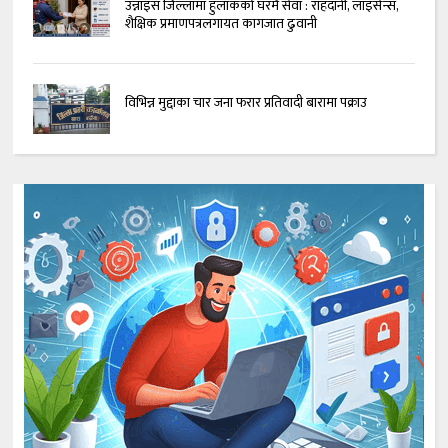
उन्नाइस जिल्लामा हुलाकको घरमै सेवा : राहदानी, लाइसेन्स,
शैक्षिक प्रमाणपत्रलगायत कागजात ढुवानी
विभिन्न मुद्दाका चार जना फरार प्रतिवादी बारामा पक्राउ