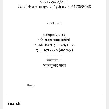
४४५८/२०८०/०८१
स्थायी लेखा नं. वा मूल्य अभिवृद्धि कर नं. 617058043
सञ्चालक:
अजयकुमार यादव
उर्फ अजय यादव वियोगी
सम्पर्क नम्बरः ९८४५२६०६५१
९८१७२१२५२० (वाटसएप)
––––––
सम्पादकः–
अजयकुमार यादव
Home
Search