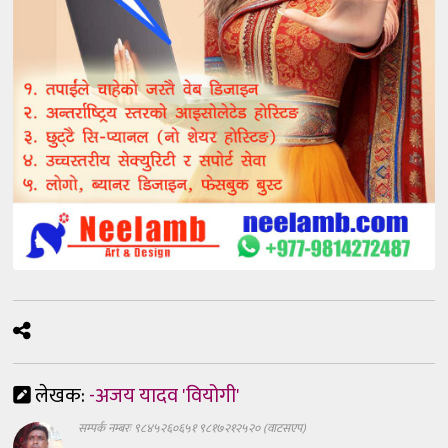
लेखक:
-अजय यादव 'वियोगी'
सम्पर्क नम्बरः ९८४५२६०६५१ ९८१७२१२५२० (वाटसएप)