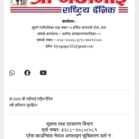
कार्यालयः–
सुवर्ण गाउँपालिका वडा नम्बर–४ हर्दिया सरस्वती टोल, बारा
सम्पर्क कार्यालयः– कलैया उपमहानगरपालिका–५
सम्पर्क नम्बरः– ०५३–५५०६८३/९८१७२१२५२०
इमेलः
biyogiajay322@gmail.com
©
2026
श्री गढीमाई राष्ट्रिय दैनिक
सबै अधिकार सुरक्षित।
सूचना तथा प्रसारण विभाग
दर्ता नम्बरः ४२८८–२०८०/०८१
प्रेस काउन्सिल नेपाल अनलाइन सूचिकरण दर्ता नं :