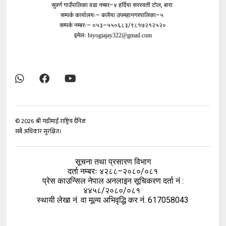
सुवर्ण गाउँपालिका वडा नम्बर–४ हर्दिया सरस्वती टोल, बारा
सम्पर्क कार्यालयः– कलैया उपमहानगरपालिका–५
सम्पर्क नम्बरः– ०५३–५५०६८३/९८१७२१२५२०
इमेलः
biyogiajay322@gmail.com
©
2026
श्री गढीमाई राष्ट्रिय दैनिक
सबै अधिकार सुरक्षित।
सूचना तथा प्रसारण विभाग
दर्ता नम्बरः ४२८८–२०८०/०८१
प्रेस काउन्सिल नेपाल अनलाइन सूचिकरण दर्ता नं :
४४५८/२०८०/०८१
स्थायी लेखा नं. वा मूल्य अभिवृद्धि कर नं. 617058043