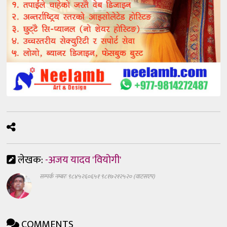
लेखक:
-अजय यादव 'वियोगी'
सम्पर्क नम्बरः ९८४५२६०६५१ ९८१७२१२५२० (वाटसएप)
COMMENTS